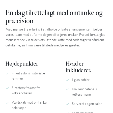
En dag tilrettelagt med omtanke og
præcision
Med mange års erfaring i at afholde private arrangementer hjælper
vores team med at forme dagen efter jeres ønsker. Fra det første glas
mousserende vin til den afsluttende kaffe med sødt tager vi hånd om
detaljerne, så I kan være til stede med jeres gæster.
Højdepunkter
Hvad er
inkluderet:
Privat salon i historiske
rammer
1 glas bobler
3-retters frokost fra
Køkkenchefens 3-
køkkenchefen
retters menu
Værtskab med omtanke
Serveret i egen salon
hele vejen
Kaffe med sødt