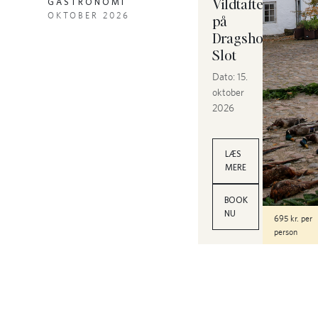
Vildtaften
GASTRONOMI
OKTOBER 2026
på
Dragsholm
Slot
Dato:
15.
oktober
2026
LÆS
MERE
BOOK
NU
695 kr. per
person