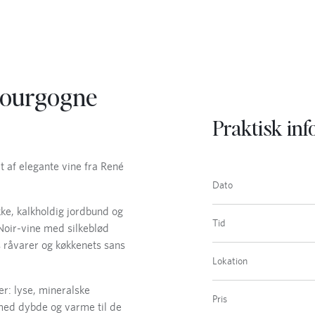
Bourgogne
Praktisk in
t af elegante vine fra René
Dato
kke, kalkholdig jordbund og
Tid
Noir-vine med silkeblød
åvarer og køkkenets sans
Lokation
r: lyse, mineralske
Pris
 med dybde og varme til de