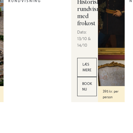
Historisk
RUNDVISNING
N
rundvisning
med
frokost
Dato:
13/10 &
14/10
LÆS
MERE
BOOK
NU
395 kr. per
person