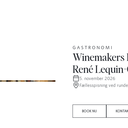
OPHOLD
GASTRONOMI
MØDER
OPHOLDSTYPER
GOURMET
MØDEPA
AKTIVITETER UNDER DIT
BISTRO
FACILITE
OPHOLD
GASTRONOMI
HERSKABSSTALDEN
TEAMBUI
Winemakers 
SE VÆRELSER
René Lequin-
5. november 2026
Date
Fællesspisning ved runde
Location
BOOK NU
KONTA