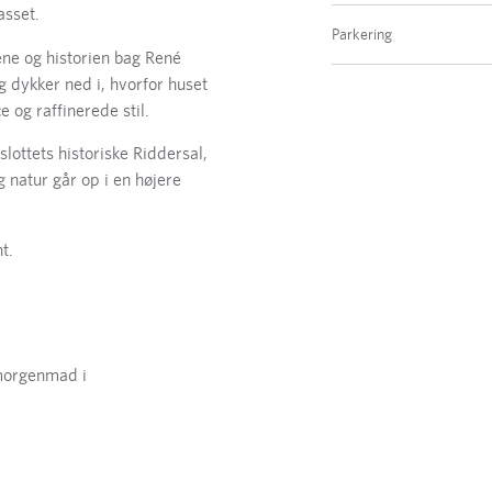
asset.
Parkering
ne og historien bag René
og dykker ned i, hvorfor huset
e og raffinerede stil.
ottets historiske Riddersal,
 natur går op i en højere
t.
 morgenmad i