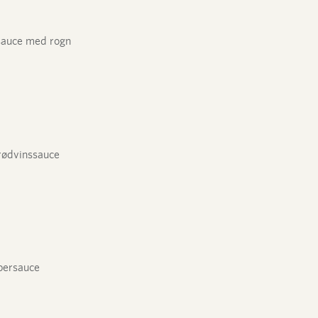
esauce med rogn
rødvinssauce
ebersauce