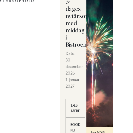
3-
YTÅRSOPHOLD
dages
nytårsophold
med
middag
i
Bistroen
Dato:
30.
december
2026 –
1. januar
2027
LÆS
MERE
BOOK
NU
Fra 6295